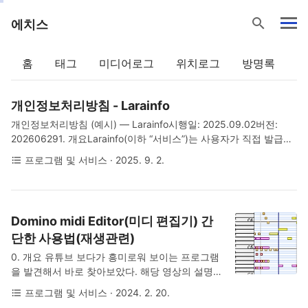
search
에치스
홈
태그
미디어로그
위치로그
방명록
개인정보처리방침 - Larainfo
개인정보처리방침 (예시) — Larainfo시행일: 2025.09.02버전:
202606291. 개요Larainfo(이하 “서비스”)는 사용자가 직접 발급받
은 NEXON OpenAPI 키(이하 “API 키”)를 입력하여 브라우저(사용
프로그램 및 서비스
· 2025. 9. 2.
format_list_bulleted
자 단말)에서 NEXON과 직접 통신해 얻은 정보를 가공·표시하는 클
라이언트 도구를 제공합니다. 서비스 운영자는 사용자의 API 키를
서버로 전송하거나 저장하지 않습니다(아래 “수집·보관 방식” 참조).
본 방침은 Larainfo가 사용자 데이터를 어떻게 처리하는지 설명합
Domino midi Editor(미디 편집기) 간
니다.2. 개인정보의 정의본 방침에서 ‘개인정보’라 함은 서비스 이용
단한 사용법(재생관련)
과정에서 제공되는 개인 식별 가능한 정보를 의미하며, 본 서비스
관점에서는 주로 다음을 의미합니다:사용자가 입력하는 정보: API
0. 개요 유튜브 보다가 흥미로워 보이는 프로그램
키 (예..
을 발견해서 바로 찾아보았다. 해당 영상의 설명란
에서 Domino에서 열 수 있는 파일(큐우쿠라
프로그램 및 서비스
· 2024. 2. 20.
format_list_bulleted
링.dms)을 배포하고 있다. 1. 설치 일본어(공식 배