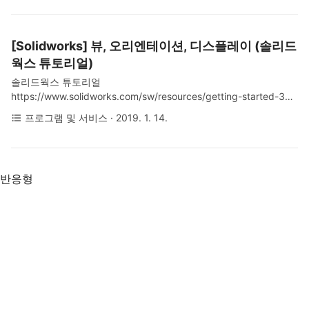
포) : takabosoft - Domino 영어(비공식 번역) :
Github: Hans5958 - Domino-English-
Translation 영어 번역이 대부분 되어있지만 인코
[Solidworks] 뷰, 오리엔테이션, 디스플레이 (솔리드
딩 문제로 한글이 표시되어야 할 곳은 여전히 깨져
웍스 튜토리얼)
보인다. 어플로케일 등으로 실행하여 해결하면 될
듯 하지만, 당장 시연에는 문제가 없으므로 그냥
솔리드웍스 튜토리얼
사용 2. 간단 사용법 아래와 같은 사용법을 순서대
https://www.solidworks.com/sw/resources/getting-started-3d-
로 정리한다. dms 파일을 여는 방법 모든 트랙을
parts-design.htm (Zoom)마우스 휠 : 줌인 줌아웃툴바 - Zoom to
프로그램 및 서비스
· 2019. 1. 14.
format_list_bulleted
보는 방법 재생 시, 스피커에서 들리도록 설정 압
Fit툴바 - Zoom to Area - 드래그 선택 한 부분 줌인툴바 - Previous
축 해제 후, Domino.exe..
View(Ctrl + Shift + z) (View Orientation)툴바 - View Orientation -
(9 View options, Front, Back, Left, Right, Top, Bottom,
Isometric, Trimetric, Dimetric) 스페이스바 후 선택 or 마우스 우클
반응형
릭으로 드래그하여 선택마우스 가운데 버튼 드래그로 회전 (또는 마
우스 우클릭 - Rotate Vi..