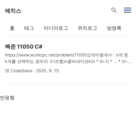
search
에치스
홈
태그
미디어로그
위치로그
방명록
백준 11050 C#
https://www.acmicpc.net/problem/11050요약이항계수 : n개 중
k개를 선택하는 경우의 수(조합)n콤비네이션k(n * (n-1) * ... * (n-
(k-1))) / (k * (k-1) * ... * 1)풀이전략int result = 1; 로 시작하여분자
CodeSolve
· 2025. 9. 15.
format_list_bulleted
각 항을 모두 곱하고분모 각 항을 모두 나누어 결과 도출결과틀린
이유메인 함수 명을 Main이 아닌 main으로 작성반복문 변화값에 --
를 넣어야 했는데 ++로 작성코드using System;class Program{
static void Main(string[] args) { // 입력 string[] input =
반응형
Console.ReadLine().Split(); // 한 줄 입력? ..