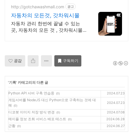
http://gotchawashmall.com
광고
자동차의 모든것, 갓차워시몰
자동차 관리 한번에 끝낼 수 있는
곳, 자동차의 모든 것 , 갓차워시몰
갓차로 시작해 보세요
공감
구독하기
'
기록
' 카테고리의 다른 글
Python API 서버 구축 연습중
2024.07.23
(0)
게임서버를 NodeJS 대신 Python으로 구축하는 것에 대
2024.07.23
해
(0)
디코봇 이미지 저장 방식 변경
2024.07.08
(0)
메이플 정보 조회 서비스 배포 테스트
2024.06.28
(0)
근황
2024.06.27
(0)